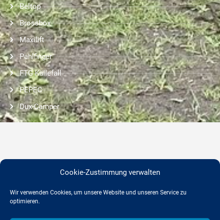
Beltop
Brossbox
Maxilift
Pahlfinger
FTG Källefall
PEPEC
Dux-Camper
Adresse
Cookie-Zustimmung verwalten
Wir verwenden Cookies, um unsere Website und unseren Service zu
optimieren.
Gethöffer Nutzfahrzeuge Stefan Gethöffer e.K.