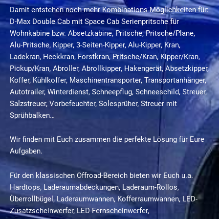
Damit entstehen noch mehr Kombinations-Möglichkeiten für:
D-Max Double Cab mit Space Cab Serienpritsche für
Wohnkabine bzw. Absetzkabine, Pritsche, Pritsche/Plane,
Alu-Pritsche, Kipper, 3-Seiten-Kipper, Alu-Kipper, Kran,
Ladekran, Heckkran, Forstkran, Pritsche/Kran, Kipper/Kran,
Pickup/Kran, Abroller, Abrollkipper, Hakengerät, Absetzkipper,
Koffer, Kühlkoffer, Maschinentransporter, Transportanhänger,
Autotrailer, Winterdienst, Schneepflug, Schneeschild, Streuer,
Salzstreuer, Vorbefeuchter, Solesprüher, Streuer mit
Sprühbalken…
Wir finden mit Euch zusammen die perfekte Lösung für Eure
Aufgaben.
Für den klassischen Offroad-Bereich bieten wir Euch u.a.
Hardtops, Laderaumabdeckungen, Laderaum-Rollos,
Überrollbügel, Laderaumwannen, Kofferraumwannen, LED-
Zusatzscheinwerfer, LED-Fernscheinwerfer,