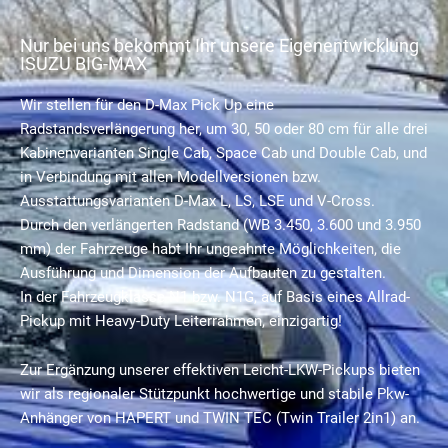
Nur bei uns bekommt Ihr unsere Eigenentwicklung
ISUZU BIG-MAX
Wir stellen für den D-Max Pick Up eine
Radstandsverlängerung her, um 30, 50 oder 80 cm für alle drei
Kabinenvarianten Single Cab, Space Cab und Double Cab, und
in Verbindung mit allen Modellversionen bzw.
Ausstattungsvarianten D-Max L, LS, LSE und V-Cross.
Durch den verlängerten Radstand (WB 3.450, 3.600 und 3.950
mm) der Fahrzeuge habt Ihr ungeahnte Möglichkeiten, die
Ausführung und Dimension der Aufbauten zu gestalten.
In der Fahrzeugklasse N1 bzw. N1G, auf Basis eines Allrad-
Pickup mit Heavy-Duty Leiterrahmen, einzigartig!
Zur Ergänzung unserer effektiven Leicht-LKW-Pickups bieten
wir als regionaler Stützpunkt hochwertige und stabile Pkw-
Anhänger von HAPERT und TWIN TEC (Twin Trailer 2in1) an.