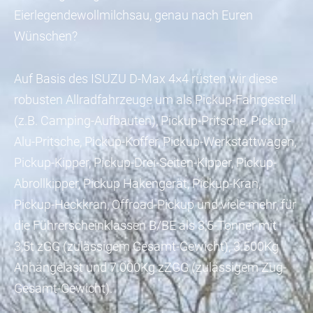
Eierlegendewollmilchsau, genau nach Euren
Wünschen?
Auf Basis des ISUZU D-Max 4×4 rüsten wir diese
robusten Allradfahrzeuge um als Pickup-Fahrgestell
(z.B. Camping-Aufbauten), Pickup-Pritsche, Pickup-
Alu-Pritsche, Pickup-Koffer, Pickup-Werkstattwagen,
Pickup-Kipper, Pickup-Drei-Seiten-Kipper, Pickup-
Abrollkipper, Pickup Hakengerät, Pickup-Kran,
Pickup-Heckkran, Offroad-Pickup und viele mehr, für
die Führerscheinklassen B/BE als 3,5-Tonner mit
3,5t zGG (zulässigem Gesamt-Gewicht), 3.500Kg
Anhängelast und 7.000Kg zZGG (zulässigem Zug-
Gesamt-Gewicht).