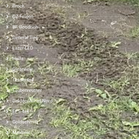
Brock
OZ-Felgen
BF Goodrich
General Tire
Lazer-LED
Hella
Clearview
Tesser4x4
Taubenreuther
Daktec/Allrad Nord
EFS 4x4
Goldschmitt
Maxliner