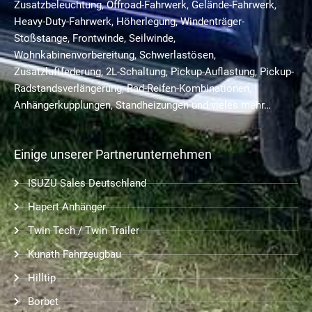
Zusatzbeleuchtung, Offroad-Fahrwerk, Gelände-Fahrwerk,
Heavy-Duty-Fahrwerk, Höherlegung, Windenträger-
Stoßstange, Frontwinde, Seilwinde,
Wohnkabinenvorbereitung, Schwerlastösen,
Zusatzluftfederung, 2L-Schaltung, Pickup-Auflastung, Pickup-
Radstandsverlängerung, Rad-Reifen-Kombinationen,
Anhängerkupplungen, Standheizungen und vieles mehr…
Einige unserer Partnerunternehmen
ISUZU Sales Deutschland
Hapert Anhänger
Twin Tech / Twin Trailer
Kunath Fahrzeugbau
Hilltip
Borbet